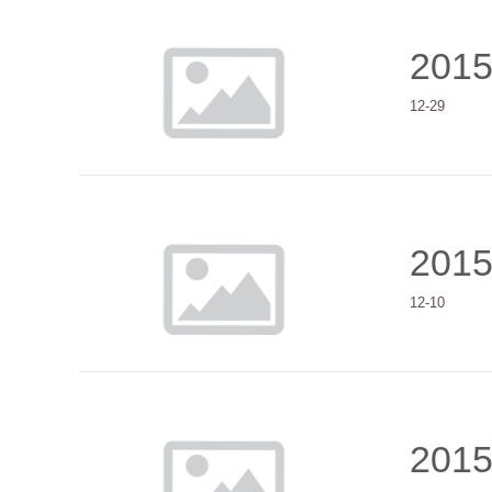
201
12-29
201
12-10
201