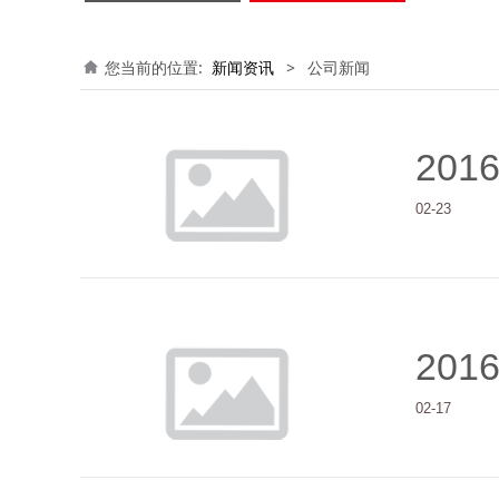
您当前的位置:
新闻资讯
>
公司新闻
201
02-23
201
02-17