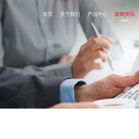
首页
关于我们
产品中心
新闻资讯