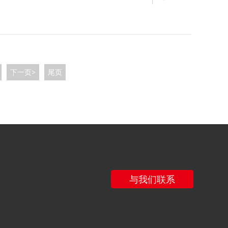
下一页>
尾页
与我们联系