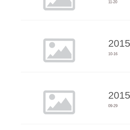
11-20
201
10-16
201
09-29