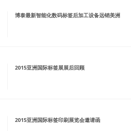
博泰最新智能化数码标签后加工设备远销美洲
5
2015亚洲国际标签展展后回顾
5
2015亚洲国际标签印刷展览会邀请函
5