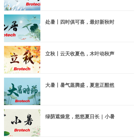
处暑丨四时俱可喜，最好新秋时
立秋丨云天收夏色，木叶动秋声
大暑丨暑气蒸腾盛，夏意正酣然
绿荫遮燥意，悠悠夏日长 | 小暑