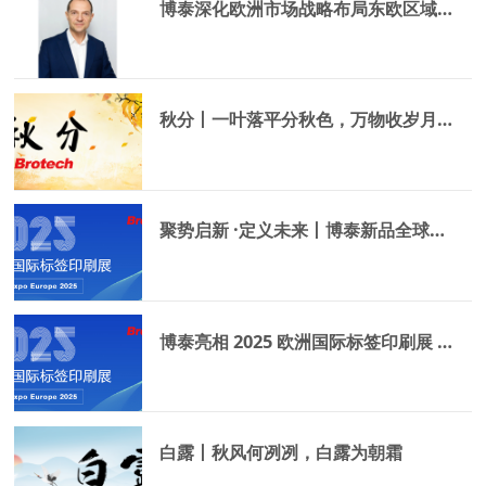
博泰深化欧洲市场战略布局东欧区域销售负责人任命通告
秋分丨一叶落平分秋色，万物收岁月无恙
聚势启新 ·定义未来丨博泰新品全球首发AI智能驱动FFX530柔印机
博泰亮相 2025 欧洲国际标签印刷展 —— 首日精彩回顾
白露丨秋风何冽冽，白露为朝霜