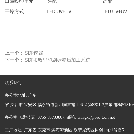
白墨喷印单元
选配
选配
干燥方式
LED UV+UV
LED UV+UV
上一个：
SDF速霸
下一个：
SDF-E数码印刷标签后加工系统
联系我们
办公室地址:
广东
省
深圳市 宝安区 福永街道新和同富裕工业区第8栋1-2层东 邮编51810
办公室电话/传真: 0755-83733867, 邮箱: wangxq@bro-tech.net
工厂地址:
广东省 东莞市 滨海湾新区 欧菲光湾区科创中心1号楼5